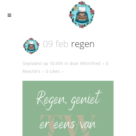
09 feb
regen
Geplaatst op 10:45h
in
door
Winnifred
0
Reactie's
0
Likes