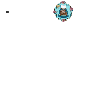
21
aug