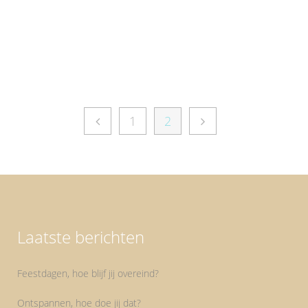
en...
1
2
Laatste berichten
Feestdagen, hoe blijf jij overeind?
Ontspannen, hoe doe jij dat?