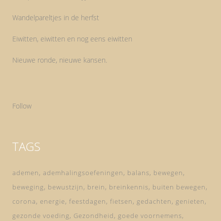
Wandelpareltjes in de herfst
Eiwitten, eiwitten en nog eens eiwitten
Nieuwe ronde, nieuwe kansen.
Follow
TAGS
ademen
ademhalingsoefeningen
balans
bewegen
beweging
bewustzijn
brein
breinkennis
buiten bewegen
corona
energie
feestdagen
fietsen
gedachten
genieten
gezonde voeding
Gezondheid
goede voornemens