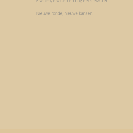
Eiwitten, eiwitten en nog eens eiwitten
Nieuwe ronde, nieuwe kansen.