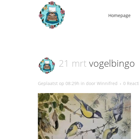
Homepage
21 mrt
vogelbingo
Geplaatst op 08:29h
in
door
Winnifred
0 React