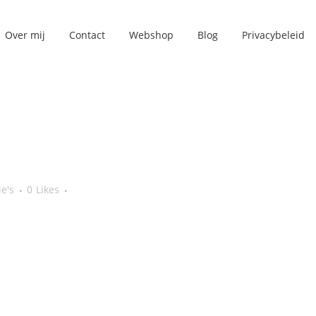
Over mij
Contact
Webshop
Blog
Privacybeleid
ie's
0
Likes