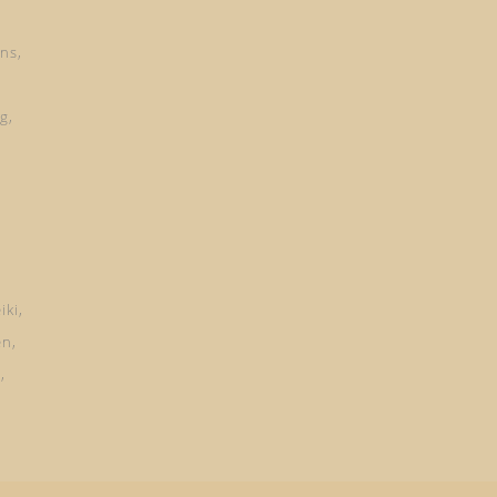
ns
ng
iki
en
d