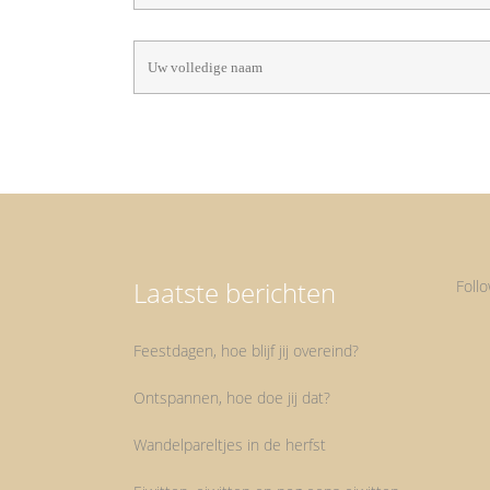
Laatste berichten
Foll
Feestdagen, hoe blijf jij overeind?
Ontspannen, hoe doe jij dat?
Wandelpareltjes in de herfst