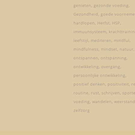
genieten
gezonde voeding
Gezondheid
goede voorneme
hardlopen
Herfst
HSP
immuunsysteem
krachttraini
leefstijl
mediteren
mindful
mindfulness
mindset
natuur
ontspannen
ontspanning
ontwikkeling
overgang
persoonlijke ontwikkeling
positief denken
positiviteit
re
routine
rust
schrijven
sport
voeding
wandelen
weerstan
zelfzorg