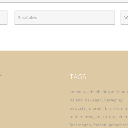
TAGS
ow
ademen
ademhalingsoefenin
balans
bewegen
beweging
bewustzijn
brein
breinkennis
buiten bewegen
corona
ener
feestdagen
fietsen
gedachte