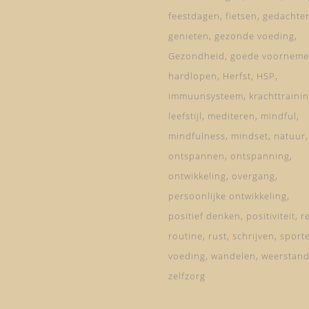
feestdagen
fietsen
gedachte
genieten
gezonde voeding
Gezondheid
goede voorneme
hardlopen
Herfst
HSP
immuunsysteem
krachttraini
leefstijl
mediteren
mindful
mindfulness
mindset
natuur
ontspannen
ontspanning
ontwikkeling
overgang
persoonlijke ontwikkeling
positief denken
positiviteit
re
routine
rust
schrijven
sport
voeding
wandelen
weerstan
zelfzorg