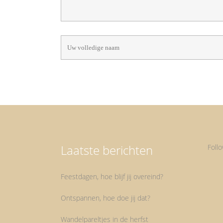
Laatste berichten
Foll
Feestdagen, hoe blijf jij overeind?
Ontspannen, hoe doe jij dat?
Wandelpareltjes in de herfst