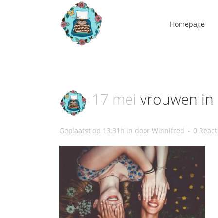
Homepage
17 mei
vrouwen in 
Geplaatst op 13:31h
in
door
Winnifred
0 React