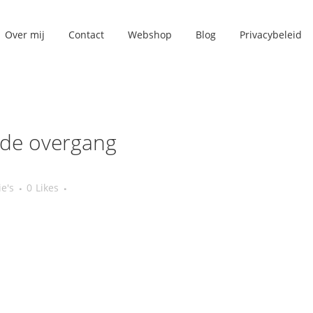
Over mij
Contact
Webshop
Blog
Privacybeleid
de overgang
ie's
0
Likes