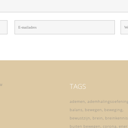
TAGS
ow
ademen
ademhalingsoefenin
balans
bewegen
beweging
bewustzijn
brein
breinkennis
buiten bewegen
corona
ener