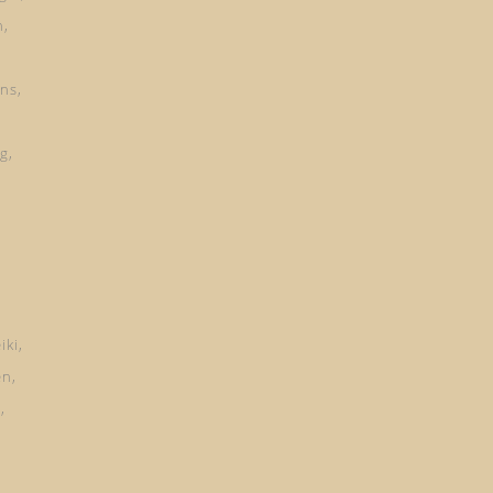
n
ns
ng
iki
en
d