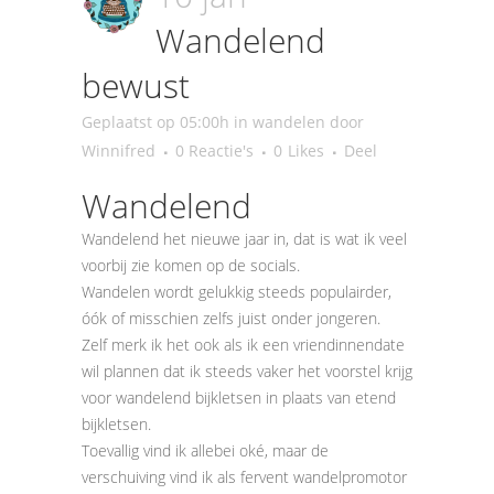
Wandelend
bewust
Geplaatst op 05:00h
in
wandelen
door
Winnifred
0 Reactie's
0
Likes
Deel
Wandelend
Wandelend het nieuwe jaar in, dat is wat ik veel
voorbij zie komen op de socials.
Wandelen wordt gelukkig steeds populairder,
óók of misschien zelfs juist onder jongeren.
Zelf merk ik het ook als ik een vriendinnendate
wil plannen dat ik steeds vaker het voorstel krijg
voor wandelend bijkletsen in plaats van etend
bijkletsen.
Toevallig vind ik allebei oké, maar de
verschuiving vind ik als fervent wandelpromotor