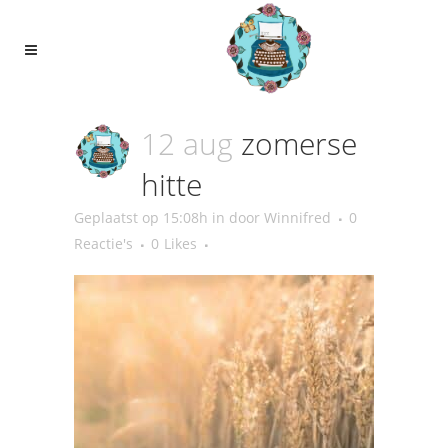
12 aug
zomerse
hitte
Geplaatst op 15:08h
in
door
Winnifred
0
Reactie's
0
Likes