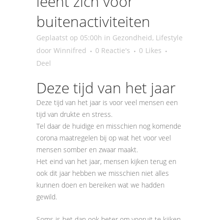
leent zich voor
buitenactiviteiten
Geplaatst op 05:00h
in
Gezondheid
,
Lifestyle
door
Winnifred
0 Reactie's
0
Likes
Deel
Deze tijd van het jaar
Deze tijd van het jaar is voor veel mensen een
tijd van drukte en stress.
Tel daar de huidige en misschien nog komende
corona maatregelen bij op wat het voor veel
mensen somber en zwaar maakt.
Het eind van het jaar, mensen kijken terug en
ook dit jaar hebben we misschien niet alles
kunnen doen en bereiken wat we hadden
gewild.
Soms is het dan ook beter om vooruit te kijken.