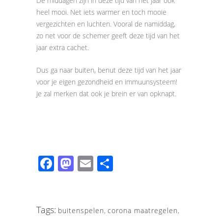
De middagen zijn in deze tijd van het jaar ook
heel mooi. Net iets warmer en toch mooie
vergezichten en luchten. Vooral de namiddag,
zo net voor de schemer geeft deze tijd van het
jaar extra cachet.
Dus ga naar buiten, benut deze tijd van het jaar
voor je eigen gezondheid en immuunsysteem!
Je zal merken dat ook je brein er van opknapt.
Facebook
Mastodon
Email
Share
Tags:
buitenspelen
,
corona maatregelen
,