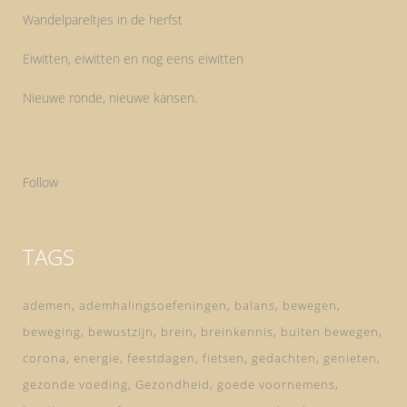
Wandelpareltjes in de herfst
Eiwitten, eiwitten en nog eens eiwitten
Nieuwe ronde, nieuwe kansen.
Follow
TAGS
ademen
ademhalingsoefeningen
balans
bewegen
beweging
bewustzijn
brein
breinkennis
buiten bewegen
corona
energie
feestdagen
fietsen
gedachten
genieten
gezonde voeding
Gezondheid
goede voornemens