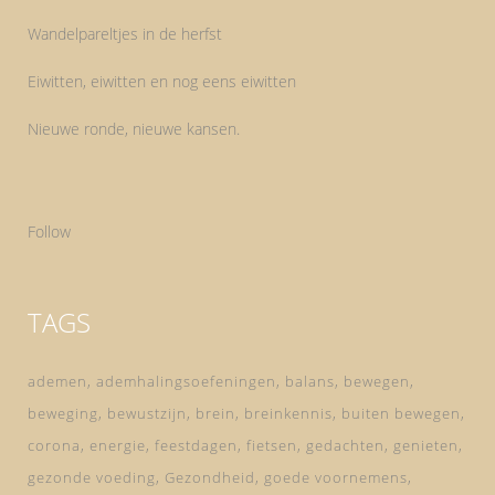
Wandelpareltjes in de herfst
Eiwitten, eiwitten en nog eens eiwitten
Nieuwe ronde, nieuwe kansen.
Follow
TAGS
ademen
ademhalingsoefeningen
balans
bewegen
beweging
bewustzijn
brein
breinkennis
buiten bewegen
corona
energie
feestdagen
fietsen
gedachten
genieten
gezonde voeding
Gezondheid
goede voornemens