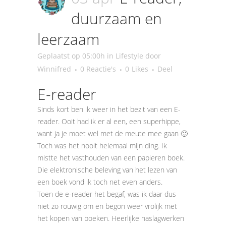
duurzaam en
leerzaam
Geplaatst op 05:00h
in
Lifestyle
door
Winnifred
0 Reactie's
0
Likes
Deel
E-reader
Sinds kort ben ik weer in het bezit van een E-
reader. Ooit had ik er al een, een superhippe,
want ja je moet wel met de meute mee gaan 🙂
Toch was het nooit helemaal mijn ding. Ik
mistte het vasthouden van een papieren boek.
Die elektronische beleving van het lezen van
een boek vond ik toch net even anders.
Toen de e-reader het begaf, was ik daar dus
niet zo rouwig om en begon weer vrolijk met
het kopen van boeken. Heerlijke naslagwerken