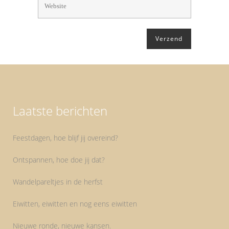
Laatste berichten
Feestdagen, hoe blijf jij overeind?
Ontspannen, hoe doe jij dat?
Wandelpareltjes in de herfst
Eiwitten, eiwitten en nog eens eiwitten
Nieuwe ronde, nieuwe kansen.