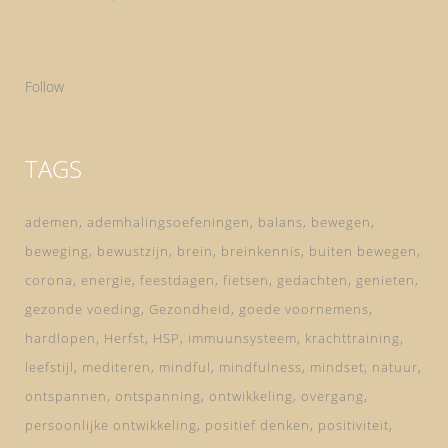
Follow
TAGS
ademen
ademhalingsoefeningen
balans
bewegen
beweging
bewustzijn
brein
breinkennis
buiten bewegen
corona
energie
feestdagen
fietsen
gedachten
genieten
gezonde voeding
Gezondheid
goede voornemens
hardlopen
Herfst
HSP
immuunsysteem
krachttraining
leefstijl
mediteren
mindful
mindfulness
mindset
natuur
ontspannen
ontspanning
ontwikkeling
overgang
persoonlijke ontwikkeling
positief denken
positiviteit